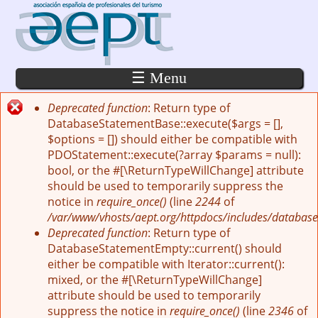
Pasar al contenido principal
☰ Menu
Deprecated function
: Return type of
Mensaje de error
DatabaseStatementBase::execute($args = [],
$options = []) should either be compatible with
PDOStatement::execute(?array $params = null):
bool, or the #[\ReturnTypeWillChange] attribute
should be used to temporarily suppress the
notice in
require_once()
(line
2244
of
/var/www/vhosts/aept.org/httpdocs/includes/database
Deprecated function
: Return type of
DatabaseStatementEmpty::current() should
either be compatible with Iterator::current():
mixed, or the #[\ReturnTypeWillChange]
attribute should be used to temporarily
suppress the notice in
require_once()
(line
2346
of