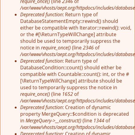
require_once()
(line
2346
of
/var/www/vhosts/aept.org/httpdocs/includes/database
Deprecated function
: Return type of
DatabaseStatementEmpty::rewind() should
either be compatible with Iterator::rewind(): void,
or the #[\ReturnTypeWillChange] attribute
should be used to temporarily suppress the
notice in
require_once()
(line
2346
of
/var/www/vhosts/aept.org/httpdocs/includes/database
Deprecated function
: Return type of
DatabaseCondition::count() should either be
compatible with Countable::count(): int, or the #
[\ReturnTypeWillChange] attribute should be
used to temporarily suppress the notice in
require_once()
(line
1652
of
/var/www/vhosts/aept.org/httpdocs/includes/database
Deprecated function
: Creation of dynamic
property MergeQuery::$condition is deprecated
in
MergeQuery->__construct()
(line
1344
of
/var/www/vhosts/aept.org/httpdocs/includes/database
Deprecated function
: Creation of dynamic