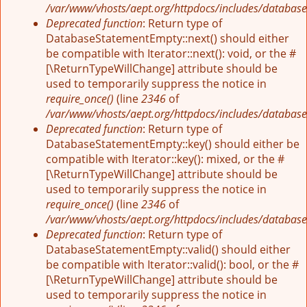
/var/www/vhosts/aept.org/httpdocs/includes/database
Deprecated function
: Return type of
DatabaseStatementEmpty::next() should either
be compatible with Iterator::next(): void, or the #
[\ReturnTypeWillChange] attribute should be
used to temporarily suppress the notice in
require_once()
(line
2346
of
/var/www/vhosts/aept.org/httpdocs/includes/database
Deprecated function
: Return type of
DatabaseStatementEmpty::key() should either be
compatible with Iterator::key(): mixed, or the #
[\ReturnTypeWillChange] attribute should be
used to temporarily suppress the notice in
require_once()
(line
2346
of
/var/www/vhosts/aept.org/httpdocs/includes/database
Deprecated function
: Return type of
DatabaseStatementEmpty::valid() should either
be compatible with Iterator::valid(): bool, or the #
[\ReturnTypeWillChange] attribute should be
used to temporarily suppress the notice in