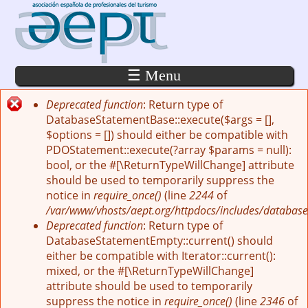
Pasar al contenido principal
☰ Menu
Deprecated function
: Return type of
Mensaje de error
DatabaseStatementBase::execute($args = [],
$options = []) should either be compatible with
PDOStatement::execute(?array $params = null):
bool, or the #[\ReturnTypeWillChange] attribute
should be used to temporarily suppress the
notice in
require_once()
(line
2244
of
/var/www/vhosts/aept.org/httpdocs/includes/database
Deprecated function
: Return type of
DatabaseStatementEmpty::current() should
either be compatible with Iterator::current():
mixed, or the #[\ReturnTypeWillChange]
attribute should be used to temporarily
suppress the notice in
require_once()
(line
2346
of