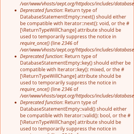
/var/www/vhosts/aept.org/httpdocs/includes/database
Deprecated function
: Return type of
DatabaseStatementEmpty::next() should either
be compatible with Iterator::next(): void, or the #
[\ReturnTypeWillChange] attribute should be
used to temporarily suppress the notice in
require_once()
(line
2346
of
/var/www/vhosts/aept.org/httpdocs/includes/database
Deprecated function
: Return type of
DatabaseStatementEmpty::key() should either be
compatible with Iterator::key(): mixed, or the #
[\ReturnTypeWillChange] attribute should be
used to temporarily suppress the notice in
require_once()
(line
2346
of
/var/www/vhosts/aept.org/httpdocs/includes/database
Deprecated function
: Return type of
DatabaseStatementEmpty::valid() should either
be compatible with Iterator::valid(): bool, or the #
[\ReturnTypeWillChange] attribute should be
used to temporarily suppress the notice in