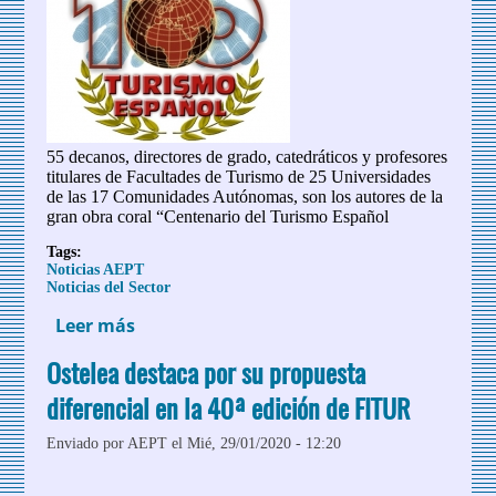
55 decanos, directores de grado, catedráticos y profesores
titulares de Facultades de Turismo de 25 Universidades
de las 17 Comunidades Autónomas, son los autores de la
gran obra coral “Centenario del Turismo Español
Tags:
Noticias AEPT
Noticias del Sector
Leer más
sobre ‘Centenario del Turismo Español’:
La Universidad española escribe la
Ostelea destaca por su propuesta
Historia del Sector Turístico
diferencial en la 40ª edición de FITUR
Enviado por
AEPT
el Mié, 29/01/2020 - 12:20