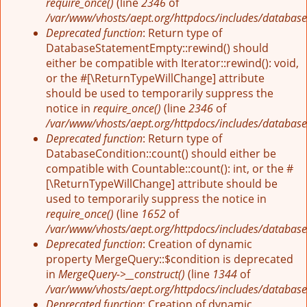
require_once()
(line
2346
of
/var/www/vhosts/aept.org/httpdocs/includes/database
Deprecated function
: Return type of
DatabaseStatementEmpty::rewind() should
either be compatible with Iterator::rewind(): void,
or the #[\ReturnTypeWillChange] attribute
should be used to temporarily suppress the
notice in
require_once()
(line
2346
of
/var/www/vhosts/aept.org/httpdocs/includes/database
Deprecated function
: Return type of
DatabaseCondition::count() should either be
compatible with Countable::count(): int, or the #
[\ReturnTypeWillChange] attribute should be
used to temporarily suppress the notice in
require_once()
(line
1652
of
/var/www/vhosts/aept.org/httpdocs/includes/database
Deprecated function
: Creation of dynamic
property MergeQuery::$condition is deprecated
in
MergeQuery->__construct()
(line
1344
of
/var/www/vhosts/aept.org/httpdocs/includes/database
Deprecated function
: Creation of dynamic