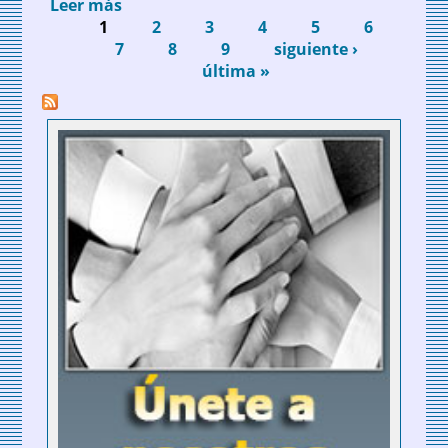
Leer más
sobre La AEPT presente en la entrega de
1
los premios "Teruel Siente" de Turismo
2
3
4
5
6
Páginas
7
Sostenible
8
9
siguiente ›
última »