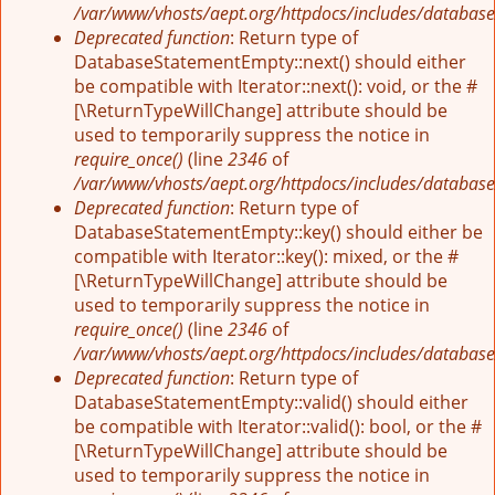
/var/www/vhosts/aept.org/httpdocs/includes/database
Deprecated function
: Return type of
DatabaseStatementEmpty::next() should either
be compatible with Iterator::next(): void, or the #
[\ReturnTypeWillChange] attribute should be
used to temporarily suppress the notice in
require_once()
(line
2346
of
/var/www/vhosts/aept.org/httpdocs/includes/database
Deprecated function
: Return type of
DatabaseStatementEmpty::key() should either be
compatible with Iterator::key(): mixed, or the #
[\ReturnTypeWillChange] attribute should be
used to temporarily suppress the notice in
require_once()
(line
2346
of
/var/www/vhosts/aept.org/httpdocs/includes/database
Deprecated function
: Return type of
DatabaseStatementEmpty::valid() should either
be compatible with Iterator::valid(): bool, or the #
[\ReturnTypeWillChange] attribute should be
used to temporarily suppress the notice in