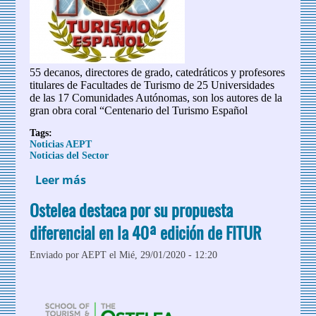
55 decanos, directores de grado, catedráticos y profesores
titulares de Facultades de Turismo de 25 Universidades
de las 17 Comunidades Autónomas, son los autores de la
gran obra coral “Centenario del Turismo Español
Tags:
Noticias AEPT
Noticias del Sector
Leer más
sobre ‘Centenario del Turismo Español’:
La Universidad española escribe la
Ostelea destaca por su propuesta
Historia del Sector Turístico
diferencial en la 40ª edición de FITUR
Enviado por
AEPT
el Mié, 29/01/2020 - 12:20