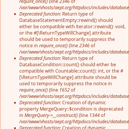
require_once()
(line
2346
of
/var/www/vhosts/aept.org/httpdocs/includes/database
Deprecated function
: Return type of
DatabaseStatementEmpty::rewind() should
either be compatible with Iterator::rewind(): void,
or the #[\ReturnTypeWillChange] attribute
should be used to temporarily suppress the
notice in
require_once()
(line
2346
of
/var/www/vhosts/aept.org/httpdocs/includes/database
Deprecated function
: Return type of
DatabaseCondition::count() should either be
compatible with Countable::count(): int, or the #
[\ReturnTypeWillChange] attribute should be
used to temporarily suppress the notice in
require_once()
(line
1652
of
/var/www/vhosts/aept.org/httpdocs/includes/database
Deprecated function
: Creation of dynamic
property MergeQuery::$condition is deprecated
in
MergeQuery->__construct()
(line
1344
of
/var/www/vhosts/aept.org/httpdocs/includes/database
Deprecated function
: Creation of dynamic