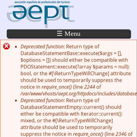
Pasar al contenido principal
☰ Menu
Deprecated function
: Return type of
Mensaje de error
DatabaseStatementBase::execute($args = [],
$options = []) should either be compatible with
PDOStatement::execute(?array $params = null):
bool, or the #[\ReturnTypeWillChange] attribute
should be used to temporarily suppress the
notice in
require_once()
(line
2244
of
/var/www/vhosts/aept.org/httpdocs/includes/database
Deprecated function
: Return type of
DatabaseStatementEmpty::current() should
either be compatible with Iterator::current():
mixed, or the #[\ReturnTypeWillChange]
attribute should be used to temporarily
suppress the notice in
require_once()
(line
2346
of