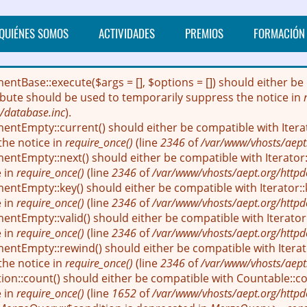
QUIÉNES SOMOS
ACTIVIDADES
PREMIOS
FORMACIÓN
mentBase::execute($args = [], $options = []) should either
ribute should be used to temporarily suppress the notice in
/database.inc
).
entEmpty::current() should either be compatible with Itera
the notice in
require_once()
(line
2346
of
/var/www/vhosts/aept
entEmpty::next() should either be compatible with Iterator::
e in
require_once()
(line
2346
of
/var/www/vhosts/aept.org/httpd
entEmpty::key() should either be compatible with Iterator::
e in
require_once()
(line
2346
of
/var/www/vhosts/aept.org/httpd
ntEmpty::valid() should either be compatible with Iterator:
e in
require_once()
(line
2346
of
/var/www/vhosts/aept.org/httpd
entEmpty::rewind() should either be compatible with Iterato
the notice in
require_once()
(line
2346
of
/var/www/vhosts/aept
ion::count() should either be compatible with Countable::cou
e in
require_once()
(line
1652
of
/var/www/vhosts/aept.org/httpd