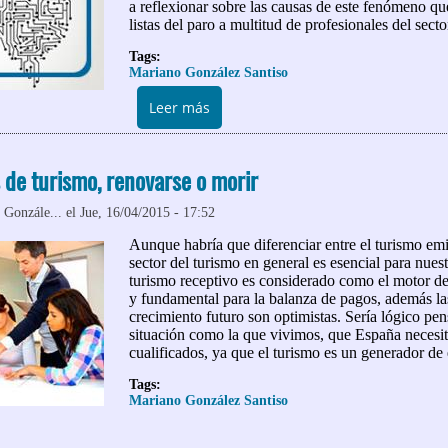
a reflexionar sobre las causas de este fenómeno qu
listas del paro a multitud de profesionales del secto
Tags:
Mariano González Santiso
sobre Las Agencias de Viajes tradic
Leer más
 de turismo, renovarse o morir
 Gonzále...
el Jue, 16/04/2015 - 17:52
Aunque habría que diferenciar entre el turismo emi
sector del turismo en general es esencial para nues
turismo receptivo es considerado como el motor d
y fundamental para la balanza de pagos, además la
crecimiento futuro son optimistas. Sería lógico pe
situación como la que vivimos, que España necesit
cualificados, ya que el turismo es un generador de
Tags:
Mariano González Santiso
 Universidades de turismo, renovarse o morir