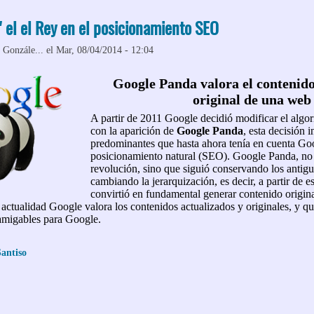
" el el Rey en el posicionamiento SEO
 Gonzále...
el Mar, 08/04/2014 - 12:04
Google Panda valora el contenido
original de una web
A partir de 2011 Google decidió modificar el algo
con la aparición de
Google Panda
, esta decisión i
predominantes que hasta ahora tenía en cuenta Goo
posicionamiento natural (SEO). Google Panda, no 
revolución, sino que siguió conservando los antigu
cambiando la jerarquización, es decir, a partir de 
convirtió en fundamental generar contenido origina
 actualidad Google valora los contenidos actualizados y originales, y q
amigables para Google.
antiso
 El "contenido" el el Rey en el posicionamiento SEO