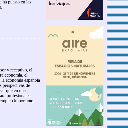
e ha puesto en las
r.
ionales... ¿Tienen futuro en España?
sor y receptivo, el
tra economía, el
e la economía española
s perspectivas de
nsar que en una
ara profesionales
 empleo importante.