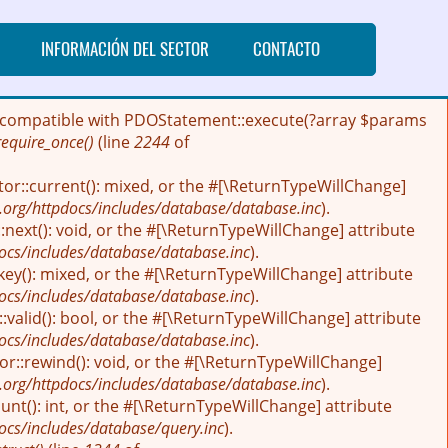
INFORMACIÓN DEL SECTOR
CONTACTO
 be compatible with PDOStatement::execute(?array $params
require_once()
(line
2244
of
tor::current(): mixed, or the #[\ReturnTypeWillChange]
.org/httpdocs/includes/database/database.inc
).
next(): void, or the #[\ReturnTypeWillChange] attribute
ocs/includes/database/database.inc
).
key(): mixed, or the #[\ReturnTypeWillChange] attribute
ocs/includes/database/database.inc
).
:valid(): bool, or the #[\ReturnTypeWillChange] attribute
ocs/includes/database/database.inc
).
r::rewind(): void, or the #[\ReturnTypeWillChange]
.org/httpdocs/includes/database/database.inc
).
nt(): int, or the #[\ReturnTypeWillChange] attribute
ocs/includes/database/query.inc
).