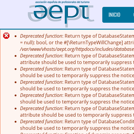
Pasar al contenido principal
INICIO
Deprecated function
: Return type of DatabaseState
Mensaje de error
= null): bool, or the #[\ReturnTypeWillChange] att
/var/www/vhosts/aept.org/httpdocs/includes/database
Deprecated function
: Return type of DatabaseStatem
attribute should be used to temporarily suppress 
Deprecated function
: Return type of DatabaseStatem
should be used to temporarily suppress the notic
Deprecated function
: Return type of DatabaseStatem
should be used to temporarily suppress the notic
Deprecated function
: Return type of DatabaseStateme
should be used to temporarily suppress the notic
Deprecated function
: Return type of DatabaseStatem
attribute should be used to temporarily suppress 
Deprecated function
: Return type of DatabaseCondit
should be used to temporarily suppress the notic