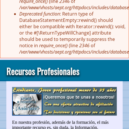
require_once()
(line
2346
of
/var/www/vhosts/aept.org/httpdocs/includes/database
Deprecated function
: Return type of
DatabaseStatementEmpty::rewind() should
either be compatible with Iterator::rewind(): void,
or the #[\ReturnTypeWillChange] attribute
should be used to temporarily suppress the
notice in
require_once()
(line
2346
of
/var/www/vhosts/aept.org/httpdocs/includes/database
Recursos Profesionales
En nuestra profesión, además de la formación, el más
importante recurso es, sin duda, la Información.