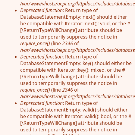
/var/www/vhosts/aept.org/httpdocs/includes/database
Deprecated function
: Return type of
DatabaseStatementEmpty::next() should either
be compatible with Iterator::next(): void, or the #
[\ReturnTypeWillChange] attribute should be
used to temporarily suppress the notice in
require_once()
(line
2346
of
/var/www/vhosts/aept.org/httpdocs/includes/database
Deprecated function
: Return type of
DatabaseStatementEmpty::key() should either be
compatible with Iterator::key(): mixed, or the #
[\ReturnTypeWillChange] attribute should be
used to temporarily suppress the notice in
require_once()
(line
2346
of
/var/www/vhosts/aept.org/httpdocs/includes/database
Deprecated function
: Return type of
DatabaseStatementEmpty::valid() should either
be compatible with Iterator::valid(): bool, or the #
[\ReturnTypeWillChange] attribute should be
used to temporarily suppress the notice in