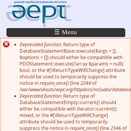
Pasar al contenido principal
☰ Menu
Deprecated function
: Return type of
Mensaje de error
DatabaseStatementBase::execute($args = [],
$options = []) should either be compatible with
PDOStatement::execute(?array $params = null):
bool, or the #[\ReturnTypeWillChange] attribute
should be used to temporarily suppress the
notice in
require_once()
(line
2244
of
/var/www/vhosts/aept.org/httpdocs/includes/database
Deprecated function
: Return type of
DatabaseStatementEmpty::current() should
either be compatible with Iterator::current():
mixed, or the #[\ReturnTypeWillChange]
attribute should be used to temporarily
suppress the notice in
require_once()
(line
2346
of