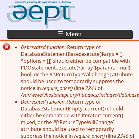
Pasar al contenido principal
☰ Menu
Deprecated function
: Return type of
Mensaje de error
DatabaseStatementBase::execute($args = [],
$options = []) should either be compatible with
PDOStatement::execute(?array $params = null):
bool, or the #[\ReturnTypeWillChange] attribute
should be used to temporarily suppress the
notice in
require_once()
(line
2244
of
/var/www/vhosts/aept.org/httpdocs/includes/database
Deprecated function
: Return type of
DatabaseStatementEmpty::current() should
either be compatible with Iterator::current():
mixed, or the #[\ReturnTypeWillChange]
attribute should be used to temporarily
suppress the notice in
require_once()
(line
2346
of