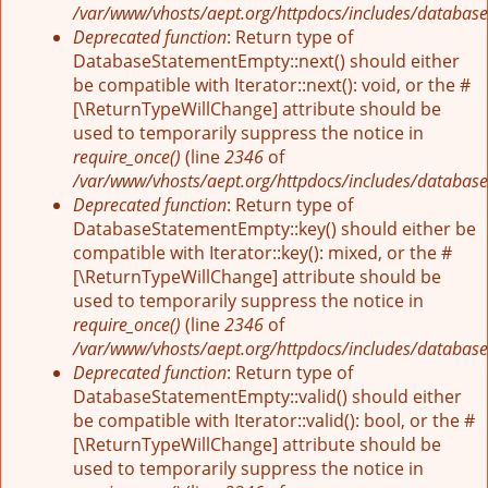
/var/www/vhosts/aept.org/httpdocs/includes/database
Deprecated function
: Return type of
DatabaseStatementEmpty::next() should either
be compatible with Iterator::next(): void, or the #
[\ReturnTypeWillChange] attribute should be
used to temporarily suppress the notice in
require_once()
(line
2346
of
/var/www/vhosts/aept.org/httpdocs/includes/database
Deprecated function
: Return type of
DatabaseStatementEmpty::key() should either be
compatible with Iterator::key(): mixed, or the #
[\ReturnTypeWillChange] attribute should be
used to temporarily suppress the notice in
require_once()
(line
2346
of
/var/www/vhosts/aept.org/httpdocs/includes/database
Deprecated function
: Return type of
DatabaseStatementEmpty::valid() should either
be compatible with Iterator::valid(): bool, or the #
[\ReturnTypeWillChange] attribute should be
used to temporarily suppress the notice in