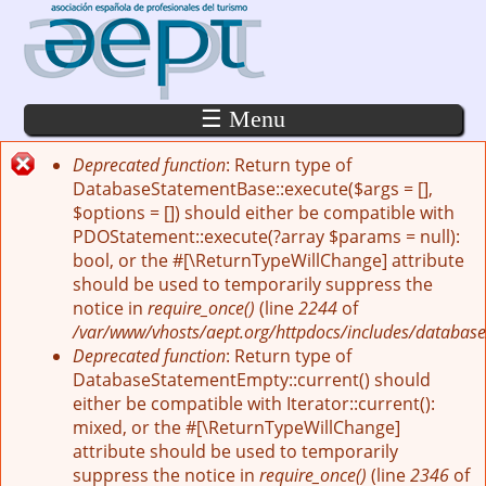
Pasar al contenido principal
☰ Menu
Deprecated function
: Return type of
Mensaje de error
DatabaseStatementBase::execute($args = [],
$options = []) should either be compatible with
PDOStatement::execute(?array $params = null):
bool, or the #[\ReturnTypeWillChange] attribute
should be used to temporarily suppress the
notice in
require_once()
(line
2244
of
/var/www/vhosts/aept.org/httpdocs/includes/database
Deprecated function
: Return type of
DatabaseStatementEmpty::current() should
either be compatible with Iterator::current():
mixed, or the #[\ReturnTypeWillChange]
attribute should be used to temporarily
suppress the notice in
require_once()
(line
2346
of