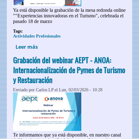
Ya está disponible la grabación de la mesa redonda online
""Experiencias innovadoras en el Turismo", celebrada el
pasado 18 de marzo
Tags:
Actividades Profesionales
Leer más
sobre Grabación de la mesa redonda
online de AEPT: ""Experiencias
Grabación del webinar AEPT - ANOA:
innovadoras en el Turismo"
Internacionalización de Pymes de Turismo
y Restauración
Enviado por
Carlos LP
el Lun, 02/03/2026 - 10:28
Te informamos que ya está disponible, en nuestro canal