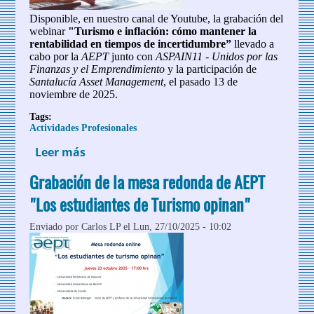
Disponible, en nuestro canal de Youtube, la grabación del
webinar
"Turismo e inflación: cómo mantener la
rentabilidad en tiempos de incertidumbre”
llevado a
cabo por la
AEPT
junto con
ASPAIN11 - Unidos por las
Finanzas y el Emprendimiento
y la participación de
Santalucía Asset Management
, el pasado 13 de
noviembre de 2025.
Tags:
Actividades Profesionales
Leer más
sobre Grabación del webinar AEPT
"Turismo e inflación: cómo mantener la
Grabación de la mesa redonda de AEPT
rentabilidad en tiempos de
incertidumbre”
"Los estudiantes de Turismo opinan"
Enviado por
Carlos LP
el Lun, 27/10/2025 - 10:02