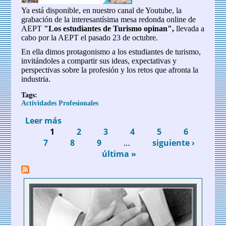
Ya está disponible, en nuestro canal de Youtube, la
grabación de la interesantísima mesa redonda online de
AEPT
"Los estudiantes de Turismo opinan",
llevada a
cabo por la AEPT el pasado 23 de octubre.
En ella dimos protagonismo a los estudiantes de turismo,
invitándoles a compartir sus ideas, expectativas y
perspectivas sobre la profesión y los retos que afronta la
industria.
Tags:
Actividades Profesionales
Leer más
sobre Grabación de la mesa redonda de
1
AEPT "Los estudiantes de Turismo
2
3
4
5
6
Páginas
7
opinan"
8
9
…
siguiente ›
última »