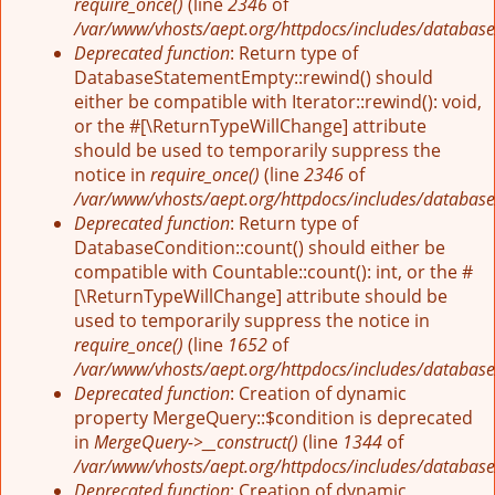
require_once()
(line
2346
of
/var/www/vhosts/aept.org/httpdocs/includes/database
Deprecated function
: Return type of
DatabaseStatementEmpty::rewind() should
either be compatible with Iterator::rewind(): void,
or the #[\ReturnTypeWillChange] attribute
should be used to temporarily suppress the
notice in
require_once()
(line
2346
of
/var/www/vhosts/aept.org/httpdocs/includes/database
Deprecated function
: Return type of
DatabaseCondition::count() should either be
compatible with Countable::count(): int, or the #
[\ReturnTypeWillChange] attribute should be
used to temporarily suppress the notice in
require_once()
(line
1652
of
/var/www/vhosts/aept.org/httpdocs/includes/database
Deprecated function
: Creation of dynamic
property MergeQuery::$condition is deprecated
in
MergeQuery->__construct()
(line
1344
of
/var/www/vhosts/aept.org/httpdocs/includes/database
Deprecated function
: Creation of dynamic