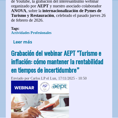
de Youtube, la grabación del interesantísimo webinar
organizado por
AEPT
y nuestro asociado colaborador
ANOVA
, sobre la
internacionalización de Pymes de
Turismo y Restauración
, celebrado el pasado jueves 26
de febrero de 2026.
Tags:
Actividades Profesionales
Leer más
sobre Grabación del webinar AEPT -
ANOA: Internacionalización de Pymes de
Grabación del webinar AEPT "Turismo e
Turismo y Restauración
inflación: cómo mantener la rentabilidad
en tiempos de incertidumbre”
Enviado por
Carlos LP
el Lun, 17/11/2025 - 10:50