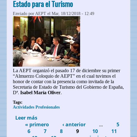
Estado para el Turismo
Enviado por
AEPT
el Mar, 18/12/2018 - 12:49
La AEPT organizó el pasado 17 de diciembre su primer
“Almuerzo Coloquio de AEPT” en el cual tuvimos el
honor de contar con la presencia como invitada de la
Secretaria de Estado de Turismo del Gobierno de España,
Dª.
Isabel María Oliver
.
Tags:
Actividades Profesionales
Leer más
sobre Almuerzo-Coloquio con la
« primero
Secretaria de Estado para el Turismo
‹ anterior
…
5
Páginas
6
7
8
9
10
11