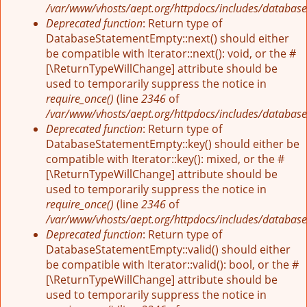
/var/www/vhosts/aept.org/httpdocs/includes/database
Deprecated function
: Return type of
DatabaseStatementEmpty::next() should either
be compatible with Iterator::next(): void, or the #
[\ReturnTypeWillChange] attribute should be
used to temporarily suppress the notice in
require_once()
(line
2346
of
/var/www/vhosts/aept.org/httpdocs/includes/database
Deprecated function
: Return type of
DatabaseStatementEmpty::key() should either be
compatible with Iterator::key(): mixed, or the #
[\ReturnTypeWillChange] attribute should be
used to temporarily suppress the notice in
require_once()
(line
2346
of
/var/www/vhosts/aept.org/httpdocs/includes/database
Deprecated function
: Return type of
DatabaseStatementEmpty::valid() should either
be compatible with Iterator::valid(): bool, or the #
[\ReturnTypeWillChange] attribute should be
used to temporarily suppress the notice in