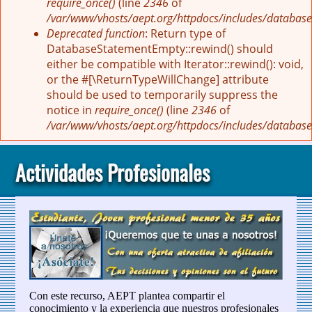
require_once()
(line
2346
of
/var/www/vhosts/aept.org/httpdocs/includes/database
Deprecated function
: Return type of
DatabaseStatementEmpty::rewind() should
either be compatible with Iterator::rewind(): void,
or the #[\ReturnTypeWillChange] attribute
should be used to temporarily suppress the
notice in
require_once()
(line
2346
of
/var/www/vhosts/aept.org/httpdocs/includes/database
Actividades Profesionales
Con este recurso, AEPT plantea compartir el
conocimiento y la experiencia que nuestros profesionales