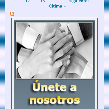
12
13
…
siguiente ›
última »