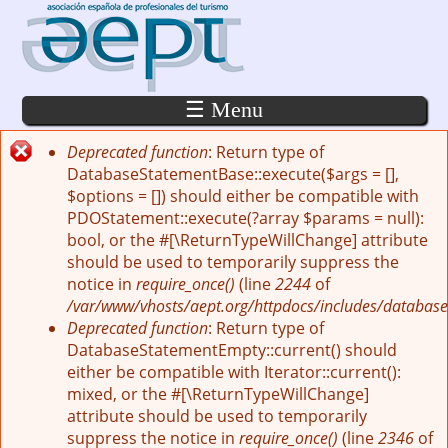
Pasar al contenido principal
☰ Menu
Deprecated function
: Return type of
Mensaje de error
DatabaseStatementBase::execute($args = [],
$options = []) should either be compatible with
PDOStatement::execute(?array $params = null):
bool, or the #[\ReturnTypeWillChange] attribute
should be used to temporarily suppress the
notice in
require_once()
(line
2244
of
/var/www/vhosts/aept.org/httpdocs/includes/database
Deprecated function
: Return type of
DatabaseStatementEmpty::current() should
either be compatible with Iterator::current():
mixed, or the #[\ReturnTypeWillChange]
attribute should be used to temporarily
suppress the notice in
require_once()
(line
2346
of