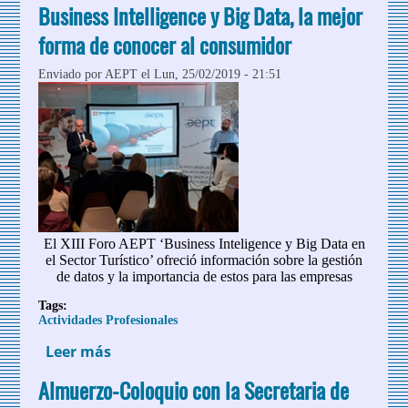
Business Intelligence y Big Data, la mejor
turístico en el Día Mundial del Turismo
forma de conocer al consumidor
Enviado por
AEPT
el Lun, 25/02/2019 - 21:51
El XIII Foro AEPT ‘Business Inteligence y Big Data en
el Sector Turístico’ ofreció información sobre la gestión
de datos y la importancia de estos para las empresas
Tags:
Actividades Profesionales
Leer más
sobre Business Intelligence y Big Data, la
mejor forma de conocer al consumidor
Almuerzo-Coloquio con la Secretaria de