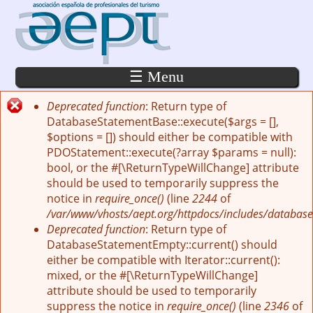
Pasar al contenido principal
☰ Menu
Deprecated function
: Return type of
Mensaje de error
DatabaseStatementBase::execute($args = [],
$options = []) should either be compatible with
PDOStatement::execute(?array $params = null):
bool, or the #[\ReturnTypeWillChange] attribute
should be used to temporarily suppress the
notice in
require_once()
(line
2244
of
/var/www/vhosts/aept.org/httpdocs/includes/database
Deprecated function
: Return type of
DatabaseStatementEmpty::current() should
either be compatible with Iterator::current():
mixed, or the #[\ReturnTypeWillChange]
attribute should be used to temporarily
suppress the notice in
require_once()
(line
2346
of