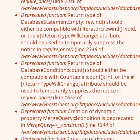
require_once()
(line
2346
of
/var/www/vhosts/aept.org/httpdocs/includes/database
Deprecated function
: Return type of
DatabaseStatementEmpty::rewind() should
either be compatible with Iterator::rewind(): void,
or the #[\ReturnTypeWillChange] attribute
should be used to temporarily suppress the
notice in
require_once()
(line
2346
of
/var/www/vhosts/aept.org/httpdocs/includes/database
Deprecated function
: Return type of
DatabaseCondition::count() should either be
compatible with Countable::count(): int, or the #
[\ReturnTypeWillChange] attribute should be
used to temporarily suppress the notice in
require_once()
(line
1652
of
/var/www/vhosts/aept.org/httpdocs/includes/database
Deprecated function
: Creation of dynamic
property MergeQuery::$condition is deprecated
in
MergeQuery->__construct()
(line
1344
of
/var/www/vhosts/aept.org/httpdocs/includes/database
Deprecated function
: Creation of dynamic