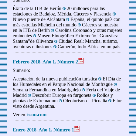
Éxito de la ITB de Berlín
20 millones para las
estaciones de Badajoz, Mérida, Cáceres y Plasencia
Nuevo puente de Alcántara
España, el quinto país con
más estrellas Michelin del mundo
Cáceres se muestra
en la ITB de Berlín
Carolina Coronado y otras mujeres
eminentes
Museo Etnográfico Extremeño “González
Santana”de Olivenza
Ciudad Real: Mancha, turismo,
aventuras e ilusiones
Camerún, todo África en un país.
Febrero 2018. Año 1. Número 2
Sumario:
Aceptación de la nueva publicación turística
El Día de
los Humedales en el Parque Nacional de Monfragüe
Semana Fernandina en Madrigalejo
Feria del Viaje de
Madrid
Descubrir Europa en furgoneta
Rollos y
picotas de Extremadura
Oleoturismo = Picualia
Fitur
visto desde Argentina.
Ver en
issuu.com
Enero 2018. Año 1. Número 1