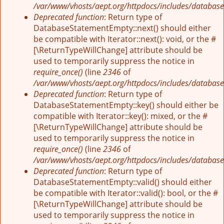
/var/www/vhosts/aept.org/httpdocs/includes/database
Deprecated function
: Return type of
DatabaseStatementEmpty::next() should either
be compatible with Iterator::next(): void, or the #
[\ReturnTypeWillChange] attribute should be
used to temporarily suppress the notice in
require_once()
(line
2346
of
/var/www/vhosts/aept.org/httpdocs/includes/database
Deprecated function
: Return type of
DatabaseStatementEmpty::key() should either be
compatible with Iterator::key(): mixed, or the #
[\ReturnTypeWillChange] attribute should be
used to temporarily suppress the notice in
require_once()
(line
2346
of
/var/www/vhosts/aept.org/httpdocs/includes/database
Deprecated function
: Return type of
DatabaseStatementEmpty::valid() should either
be compatible with Iterator::valid(): bool, or the #
[\ReturnTypeWillChange] attribute should be
used to temporarily suppress the notice in