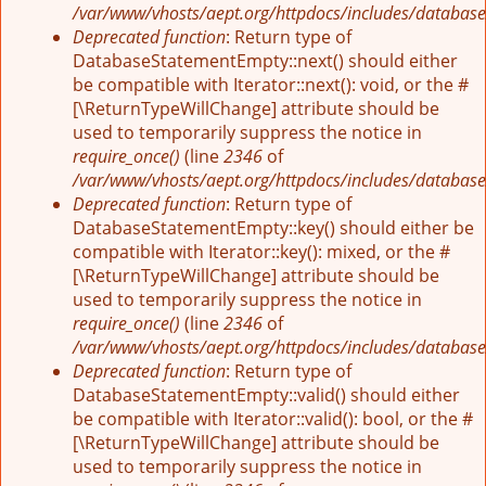
/var/www/vhosts/aept.org/httpdocs/includes/database
Deprecated function
: Return type of
DatabaseStatementEmpty::next() should either
be compatible with Iterator::next(): void, or the #
[\ReturnTypeWillChange] attribute should be
used to temporarily suppress the notice in
require_once()
(line
2346
of
/var/www/vhosts/aept.org/httpdocs/includes/database
Deprecated function
: Return type of
DatabaseStatementEmpty::key() should either be
compatible with Iterator::key(): mixed, or the #
[\ReturnTypeWillChange] attribute should be
used to temporarily suppress the notice in
require_once()
(line
2346
of
/var/www/vhosts/aept.org/httpdocs/includes/database
Deprecated function
: Return type of
DatabaseStatementEmpty::valid() should either
be compatible with Iterator::valid(): bool, or the #
[\ReturnTypeWillChange] attribute should be
used to temporarily suppress the notice in