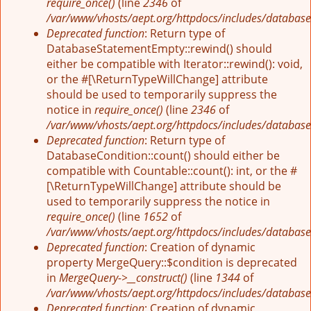
require_once()
(line
2346
of
/var/www/vhosts/aept.org/httpdocs/includes/database
Deprecated function
: Return type of
DatabaseStatementEmpty::rewind() should
either be compatible with Iterator::rewind(): void,
or the #[\ReturnTypeWillChange] attribute
should be used to temporarily suppress the
notice in
require_once()
(line
2346
of
/var/www/vhosts/aept.org/httpdocs/includes/database
Deprecated function
: Return type of
DatabaseCondition::count() should either be
compatible with Countable::count(): int, or the #
[\ReturnTypeWillChange] attribute should be
used to temporarily suppress the notice in
require_once()
(line
1652
of
/var/www/vhosts/aept.org/httpdocs/includes/database
Deprecated function
: Creation of dynamic
property MergeQuery::$condition is deprecated
in
MergeQuery->__construct()
(line
1344
of
/var/www/vhosts/aept.org/httpdocs/includes/database
Deprecated function
: Creation of dynamic