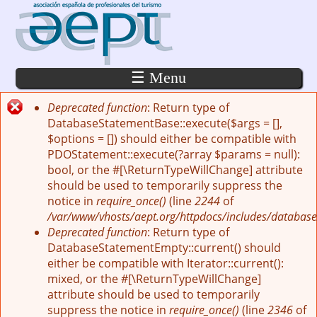
Pasar al contenido principal
☰ Menu
Deprecated function
: Return type of
Mensaje de error
DatabaseStatementBase::execute($args = [],
$options = []) should either be compatible with
PDOStatement::execute(?array $params = null):
bool, or the #[\ReturnTypeWillChange] attribute
should be used to temporarily suppress the
notice in
require_once()
(line
2244
of
/var/www/vhosts/aept.org/httpdocs/includes/database
Deprecated function
: Return type of
DatabaseStatementEmpty::current() should
either be compatible with Iterator::current():
mixed, or the #[\ReturnTypeWillChange]
attribute should be used to temporarily
suppress the notice in
require_once()
(line
2346
of