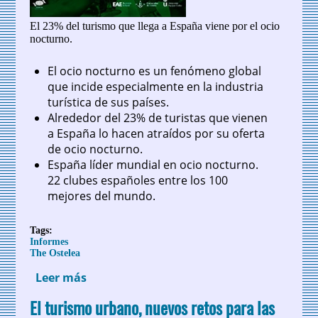
El 23% del turismo que llega a España viene por el ocio
nocturno.
El ocio nocturno es un fenómeno global
que incide especialmente en la industria
turística de sus países.
Alrededor del 23% de turistas que vienen
a España lo hacen atraídos por su oferta
de ocio nocturno.
España líder mundial en ocio nocturno.
22 clubes españoles entre los 100
mejores del mundo.
Tags:
Informes
The Ostelea
Leer más
sobre Ocio nocturno a nivel global: un
fenómeno de dinamización económica.
El turismo urbano, nuevos retos para las
Informe The Ostelea