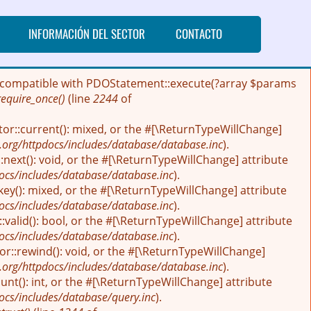
INFORMACIÓN DEL SECTOR
CONTACTO
 be compatible with PDOStatement::execute(?array $params
require_once()
(line
2244
of
tor::current(): mixed, or the #[\ReturnTypeWillChange]
.org/httpdocs/includes/database/database.inc
).
next(): void, or the #[\ReturnTypeWillChange] attribute
ocs/includes/database/database.inc
).
key(): mixed, or the #[\ReturnTypeWillChange] attribute
ocs/includes/database/database.inc
).
:valid(): bool, or the #[\ReturnTypeWillChange] attribute
ocs/includes/database/database.inc
).
r::rewind(): void, or the #[\ReturnTypeWillChange]
.org/httpdocs/includes/database/database.inc
).
nt(): int, or the #[\ReturnTypeWillChange] attribute
ocs/includes/database/query.inc
).