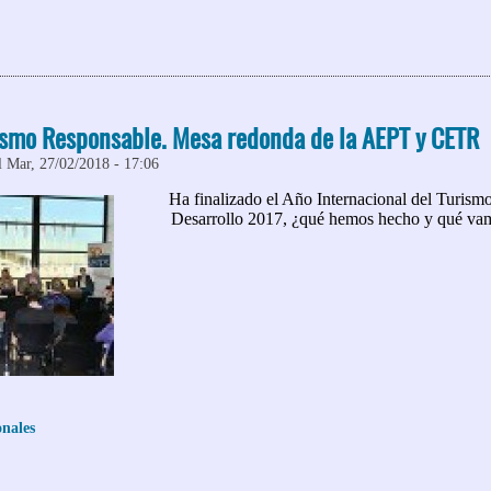
 Mesa redonda de AEPT: Los profesionales en los procesos de inno
ismo Responsable. Mesa redonda de la AEPT y CETR
l Mar, 27/02/2018 - 17:06
Ha finalizado el Año Internacional del Turismo
Desarrollo 2017, ¿qué hemos hecho y qué vam
onales
 X Foro de Turismo Responsable. Mesa redonda de la AEPT y CETR