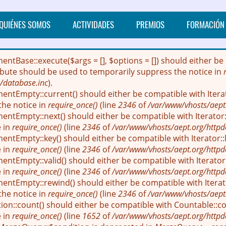
QUIÉNES SOMOS
ACTIVIDADES
PREMIOS
FORMACIÓN
mentBase::execute($args = [], $options = []) should either
ribute should be used to temporarily suppress the notice in
/database.inc
).
entEmpty::current() should either be compatible with Itera
the notice in
require_once()
(line
2346
of
/var/www/vhosts/aept
entEmpty::next() should either be compatible with Iterator::
e in
require_once()
(line
2346
of
/var/www/vhosts/aept.org/httpd
entEmpty::key() should either be compatible with Iterator::
e in
require_once()
(line
2346
of
/var/www/vhosts/aept.org/httpd
ntEmpty::valid() should either be compatible with Iterator:
e in
require_once()
(line
2346
of
/var/www/vhosts/aept.org/httpd
entEmpty::rewind() should either be compatible with Iterato
the notice in
require_once()
(line
2346
of
/var/www/vhosts/aept
ion::count() should either be compatible with Countable::cou
e in
require_once()
(line
1652
of
/var/www/vhosts/aept.org/httpd