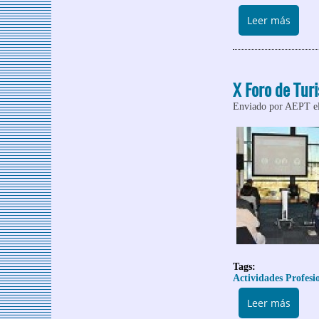
sobre
Leer más
X Foro de Tur
Enviado por
AEPT
e
Tags:
Actividades Profesi
sobre
Leer más