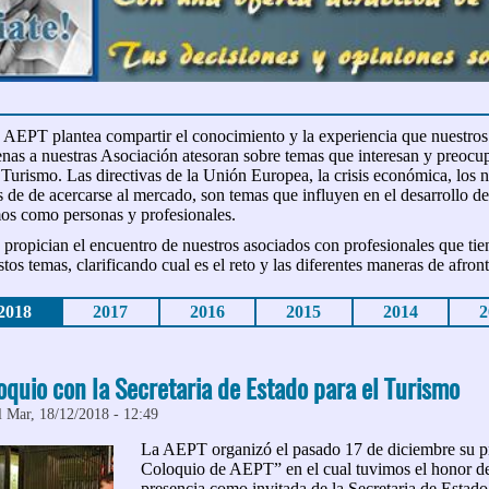
, AEPT plantea compartir el conocimiento y la experiencia que nuestros
enas a nuestras Asociación atesoran sobre temas que interesan y preocu
 Turismo. Las directivas de la Unión Europea, la crisis económica, los
 de de acercarse al mercado, son temas que influyen en el desarrollo de
os como personas y profesionales.
 propician el encuentro de nuestros asociados con profesionales que t
tos temas, clarificando cual es el reto y las diferentes maneras de afront
2018
2017
2016
2015
2014
2
quio con la Secretaria de Estado para el Turismo
l Mar, 18/12/2018 - 12:49
La AEPT organizó el pasado 17 de diciembre su 
Coloquio de AEPT” en el cual tuvimos el honor de
presencia como invitada de la Secretaria de Estad