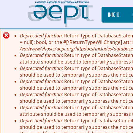
Pasar al contenido principal
INICIO
Deprecated function
: Return type of DatabaseState
Mensaje de error
= null): bool, or the #[\ReturnTypeWillChange] att
/var/www/vhosts/aept.org/httpdocs/includes/database
Deprecated function
: Return type of DatabaseStatem
attribute should be used to temporarily suppress 
Deprecated function
: Return type of DatabaseStatem
should be used to temporarily suppress the notic
Deprecated function
: Return type of DatabaseStatem
should be used to temporarily suppress the notic
Deprecated function
: Return type of DatabaseStateme
should be used to temporarily suppress the notic
Deprecated function
: Return type of DatabaseStatem
attribute should be used to temporarily suppress 
Deprecated function
: Return type of DatabaseCondit
should be used to temporarily suppress the notic