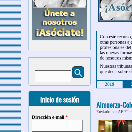
Con este recurso
otras personas aj
profesionales del
las nuevas formas
de nosotros mism
Nuestras tribunas
Buscar
que decir sobre es
Formulario de búsqueda
2019
Inicio de sesión
Almuerzo-Colo
Enviado por
AEPT
e
Dirección e-mail
*