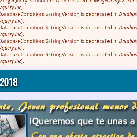
 MergeQuery::$condition is deprecated in
MergeQuery->__const
/query.inc
).
 DatabaseCondition::$stringVersion is deprecated in
Databas
/query.inc
).
 DatabaseCondition::$stringVersion is deprecated in
Databas
/query.inc
).
 DatabaseCondition::$stringVersion is deprecated in
Databas
/query.inc
).
 DatabaseCondition::$stringVersion is deprecated in
Databas
/query.inc
).
 2018