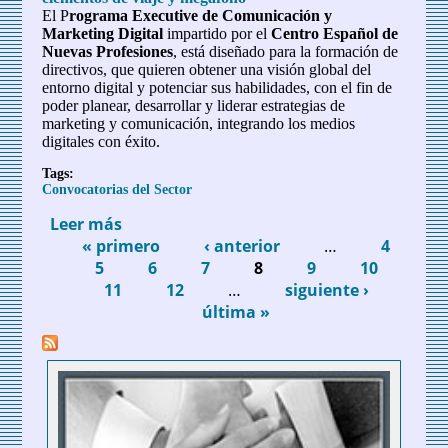
El P
rograma Executive de Comunicación y
Marketing Digital
impartido por el
Centro Español de
Nuevas Profesiones
, está diseñado para la formación de
directivos, que quieren obtener una visión global del
entorno digital y potenciar sus habilidades, con el fin de
poder planear, desarrollar y liderar estrategias de
marketing y comunicación, integrando los medios
digitales con éxito.
Tags:
Convocatorias del Sector
Leer más
sobre Curso Executive de Comunicación
« primero
y Marketing Digital en CENP. Descuento
‹ anterior
…
4
Páginas
5
especial del 30% para los asociados a
6
7
8
9
10
11
AEPT
12
…
siguiente ›
última »