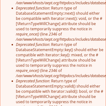
/var/www/vhosts/aept.org/httpdocs/includes/database
Deprecated function
: Return type of
DatabaseStatementEmpty::next() should either
be compatible with Iterator::next(): void, or the #
[\ReturnTypeWillChange] attribute should be
used to temporarily suppress the notice in
require_once()
(line
2346
of
/var/www/vhosts/aept.org/httpdocs/includes/database
Deprecated function
: Return type of
DatabaseStatementEmpty::key() should either be
compatible with Iterator::key(): mixed, or the #
[\ReturnTypeWillChange] attribute should be
used to temporarily suppress the notice in
require_once()
(line
2346
of
/var/www/vhosts/aept.org/httpdocs/includes/database
Deprecated function
: Return type of
DatabaseStatementEmpty::valid() should either
be compatible with Iterator::valid(): bool, or the #
[\ReturnTypeWillChange] attribute should be
used to temporarily suppress the notice in