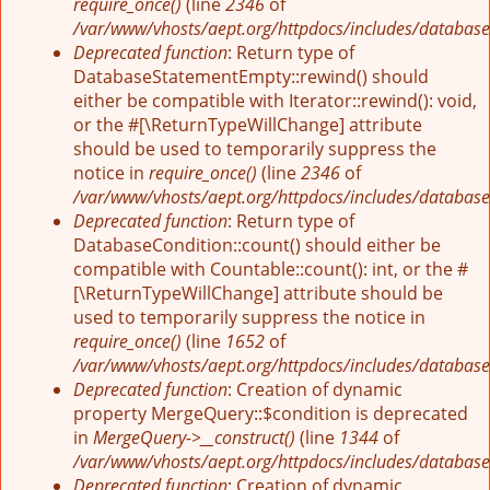
require_once()
(line
2346
of
/var/www/vhosts/aept.org/httpdocs/includes/database
Deprecated function
: Return type of
DatabaseStatementEmpty::rewind() should
either be compatible with Iterator::rewind(): void,
or the #[\ReturnTypeWillChange] attribute
should be used to temporarily suppress the
notice in
require_once()
(line
2346
of
/var/www/vhosts/aept.org/httpdocs/includes/database
Deprecated function
: Return type of
DatabaseCondition::count() should either be
compatible with Countable::count(): int, or the #
[\ReturnTypeWillChange] attribute should be
used to temporarily suppress the notice in
require_once()
(line
1652
of
/var/www/vhosts/aept.org/httpdocs/includes/database
Deprecated function
: Creation of dynamic
property MergeQuery::$condition is deprecated
in
MergeQuery->__construct()
(line
1344
of
/var/www/vhosts/aept.org/httpdocs/includes/database
Deprecated function
: Creation of dynamic