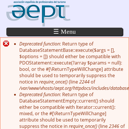
Pasar al contenido principal
☰ Menu
Deprecated function
: Return type of
Mensaje de error
DatabaseStatementBase::execute($args = [],
$options = []) should either be compatible with
PDOStatement::execute(?array $params = null):
bool, or the #[\ReturnTypeWillChange] attribute
should be used to temporarily suppress the
notice in
require_once()
(line
2244
of
/var/www/vhosts/aept.org/httpdocs/includes/database
Deprecated function
: Return type of
DatabaseStatementEmpty::current() should
either be compatible with Iterator::current():
mixed, or the #[\ReturnTypeWillChange]
attribute should be used to temporarily
suppress the notice in
require_once()
(line
2346
of