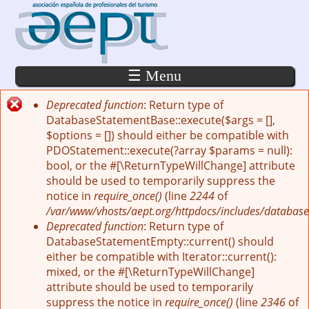
Pasar al contenido principal
☰ Menu
Deprecated function
: Return type of
Mensaje de error
DatabaseStatementBase::execute($args = [],
$options = []) should either be compatible with
PDOStatement::execute(?array $params = null):
bool, or the #[\ReturnTypeWillChange] attribute
should be used to temporarily suppress the
notice in
require_once()
(line
2244
of
/var/www/vhosts/aept.org/httpdocs/includes/database
Deprecated function
: Return type of
DatabaseStatementEmpty::current() should
either be compatible with Iterator::current():
mixed, or the #[\ReturnTypeWillChange]
attribute should be used to temporarily
suppress the notice in
require_once()
(line
2346
of