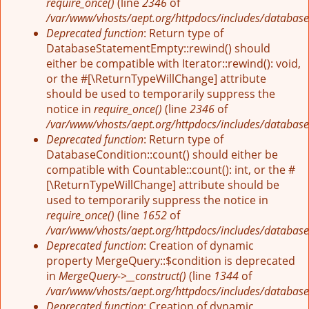
require_once()
(line
2346
of
/var/www/vhosts/aept.org/httpdocs/includes/database
Deprecated function
: Return type of
DatabaseStatementEmpty::rewind() should
either be compatible with Iterator::rewind(): void,
or the #[\ReturnTypeWillChange] attribute
should be used to temporarily suppress the
notice in
require_once()
(line
2346
of
/var/www/vhosts/aept.org/httpdocs/includes/database
Deprecated function
: Return type of
DatabaseCondition::count() should either be
compatible with Countable::count(): int, or the #
[\ReturnTypeWillChange] attribute should be
used to temporarily suppress the notice in
require_once()
(line
1652
of
/var/www/vhosts/aept.org/httpdocs/includes/database
Deprecated function
: Creation of dynamic
property MergeQuery::$condition is deprecated
in
MergeQuery->__construct()
(line
1344
of
/var/www/vhosts/aept.org/httpdocs/includes/database
Deprecated function
: Creation of dynamic