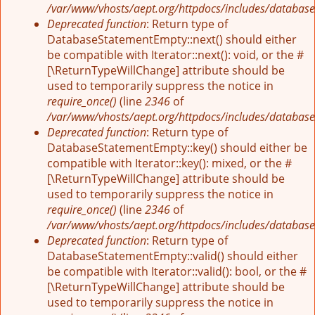
/var/www/vhosts/aept.org/httpdocs/includes/database
Deprecated function
: Return type of
DatabaseStatementEmpty::next() should either
be compatible with Iterator::next(): void, or the #
[\ReturnTypeWillChange] attribute should be
used to temporarily suppress the notice in
require_once()
(line
2346
of
/var/www/vhosts/aept.org/httpdocs/includes/database
Deprecated function
: Return type of
DatabaseStatementEmpty::key() should either be
compatible with Iterator::key(): mixed, or the #
[\ReturnTypeWillChange] attribute should be
used to temporarily suppress the notice in
require_once()
(line
2346
of
/var/www/vhosts/aept.org/httpdocs/includes/database
Deprecated function
: Return type of
DatabaseStatementEmpty::valid() should either
be compatible with Iterator::valid(): bool, or the #
[\ReturnTypeWillChange] attribute should be
used to temporarily suppress the notice in