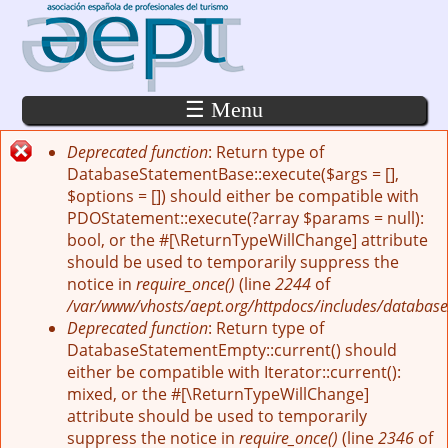
Pasar al contenido principal
☰ Menu
Deprecated function
: Return type of
Mensaje de error
DatabaseStatementBase::execute($args = [],
$options = []) should either be compatible with
PDOStatement::execute(?array $params = null):
bool, or the #[\ReturnTypeWillChange] attribute
should be used to temporarily suppress the
notice in
require_once()
(line
2244
of
/var/www/vhosts/aept.org/httpdocs/includes/database
Deprecated function
: Return type of
DatabaseStatementEmpty::current() should
either be compatible with Iterator::current():
mixed, or the #[\ReturnTypeWillChange]
attribute should be used to temporarily
suppress the notice in
require_once()
(line
2346
of