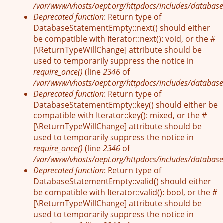
/var/www/vhosts/aept.org/httpdocs/includes/database
Deprecated function
: Return type of
DatabaseStatementEmpty::next() should either
be compatible with Iterator::next(): void, or the #
[\ReturnTypeWillChange] attribute should be
used to temporarily suppress the notice in
require_once()
(line
2346
of
/var/www/vhosts/aept.org/httpdocs/includes/database
Deprecated function
: Return type of
DatabaseStatementEmpty::key() should either be
compatible with Iterator::key(): mixed, or the #
[\ReturnTypeWillChange] attribute should be
used to temporarily suppress the notice in
require_once()
(line
2346
of
/var/www/vhosts/aept.org/httpdocs/includes/database
Deprecated function
: Return type of
DatabaseStatementEmpty::valid() should either
be compatible with Iterator::valid(): bool, or the #
[\ReturnTypeWillChange] attribute should be
used to temporarily suppress the notice in