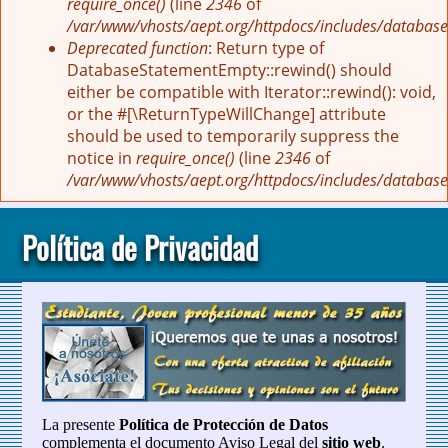
require_once()
(line
2346
of
/var/www/vhosts/aept.org/httpdocs/includes/database
Deprecated function
: Return type of
DatabaseStatementEmpty::rewind() should
either be compatible with Iterator::rewind(): void,
or the #[\ReturnTypeWillChange] attribute
should be used to temporarily suppress the
notice in
require_once()
(line
2346
of
/var/www/vhosts/aept.org/httpdocs/includes/database
Política de Privacidad
La presente
Política de Protección de Datos
complementa el documento Aviso Legal del
sitio web
.