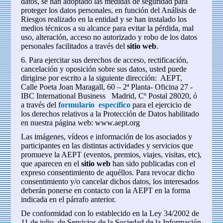
datos, se han adoptado las medidas de seguridad para
proteger los datos personales, en función del Análisis de
Riesgos realizado en la entidad y se han instalado los
medios técnicos a su alcance para evitar la pérdida, mal
uso, alteración, acceso no autorizado y robo de los datos
personales facilitados a través del
sitio web
.
6. Para ejercitar sus derechos de acceso, rectificación,
cancelación y oposición sobre sus datos, usted puede
dirigirse por escrito a la siguiente dirección: AEPT,
Calle Poeta Joan Maragall, 60 – 2ª Planta- Oficina 27 -
IBC International Business Madrid, Cº Postal 28020, ó
a través del f
ormulario específico
para el ejercicio de
los derechos relativos a la Protección de Datos habilitado
en nuestra página web: www.aept.org
Las imágenes, vídeos e información de los asociados y
participantes en las distintas actividades y servicios que
promueve la AEPT (eventos, premios, viajes, visitas, etc),
que aparecen en el
sitio web
han sido publicadas con el
expreso consentimiento de aquéllos. Para revocar dicho
consentimiento y/o cancelar dichos datos, los interesados
deberán ponerse en contacto con la AEPT en la forma
indicada en el párrafo anterior.
De conformidad con lo establecido en la Ley 34/2002 de
11 de julio, de Servicios de la Sociedad de la Información