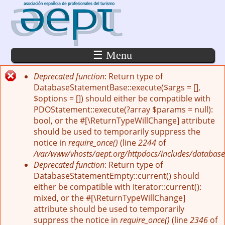
Pasar al contenido principal
☰ Menu
Deprecated function
: Return type of
Mensaje de error
DatabaseStatementBase::execute($args = [],
$options = []) should either be compatible with
PDOStatement::execute(?array $params = null):
bool, or the #[\ReturnTypeWillChange] attribute
should be used to temporarily suppress the
notice in
require_once()
(line
2244
of
/var/www/vhosts/aept.org/httpdocs/includes/database
Deprecated function
: Return type of
DatabaseStatementEmpty::current() should
either be compatible with Iterator::current():
mixed, or the #[\ReturnTypeWillChange]
attribute should be used to temporarily
suppress the notice in
require_once()
(line
2346
of