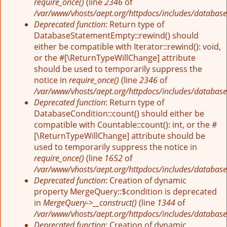
require_once()
(line
2346
of
/var/www/vhosts/aept.org/httpdocs/includes/database
Deprecated function
: Return type of
DatabaseStatementEmpty::rewind() should
either be compatible with Iterator::rewind(): void,
or the #[\ReturnTypeWillChange] attribute
should be used to temporarily suppress the
notice in
require_once()
(line
2346
of
/var/www/vhosts/aept.org/httpdocs/includes/database
Deprecated function
: Return type of
DatabaseCondition::count() should either be
compatible with Countable::count(): int, or the #
[\ReturnTypeWillChange] attribute should be
used to temporarily suppress the notice in
require_once()
(line
1652
of
/var/www/vhosts/aept.org/httpdocs/includes/database
Deprecated function
: Creation of dynamic
property MergeQuery::$condition is deprecated
in
MergeQuery->__construct()
(line
1344
of
/var/www/vhosts/aept.org/httpdocs/includes/database
Deprecated function
: Creation of dynamic