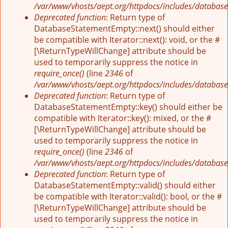
/var/www/vhosts/aept.org/httpdocs/includes/database
Deprecated function
: Return type of
DatabaseStatementEmpty::next() should either
be compatible with Iterator::next(): void, or the #
[\ReturnTypeWillChange] attribute should be
used to temporarily suppress the notice in
require_once()
(line
2346
of
/var/www/vhosts/aept.org/httpdocs/includes/database
Deprecated function
: Return type of
DatabaseStatementEmpty::key() should either be
compatible with Iterator::key(): mixed, or the #
[\ReturnTypeWillChange] attribute should be
used to temporarily suppress the notice in
require_once()
(line
2346
of
/var/www/vhosts/aept.org/httpdocs/includes/database
Deprecated function
: Return type of
DatabaseStatementEmpty::valid() should either
be compatible with Iterator::valid(): bool, or the #
[\ReturnTypeWillChange] attribute should be
used to temporarily suppress the notice in