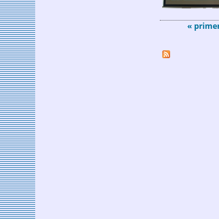
« prime
Páginas