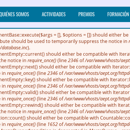
QUIÉNES SOMOS
ACTIVIDADES
PREMIOS
FORMACIÓN
mentBase::execute($args = [], $options = []) should either
ribute should be used to temporarily suppress the notice in
/database.inc
).
entEmpty::current() should either be compatible with Itera
the notice in
require_once()
(line
2346
of
/var/www/vhosts/aept
entEmpty::next() should either be compatible with Iterator::
e in
require_once()
(line
2346
of
/var/www/vhosts/aept.org/httpd
entEmpty::key() should either be compatible with Iterator::
e in
require_once()
(line
2346
of
/var/www/vhosts/aept.org/httpd
ntEmpty::valid() should either be compatible with Iterator:
e in
require_once()
(line
2346
of
/var/www/vhosts/aept.org/httpd
entEmpty::rewind() should either be compatible with Iterato
the notice in
require_once()
(line
2346
of
/var/www/vhosts/aept
ion::count() should either be compatible with Countable::cou
e in
require_once()
(line
1652
of
/var/www/vhosts/aept.org/httpd