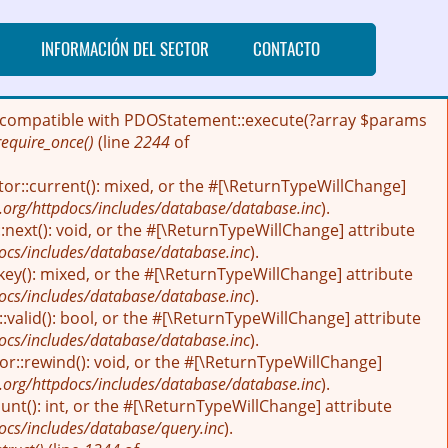
INFORMACIÓN DEL SECTOR
CONTACTO
 be compatible with PDOStatement::execute(?array $params
require_once()
(line
2244
of
tor::current(): mixed, or the #[\ReturnTypeWillChange]
.org/httpdocs/includes/database/database.inc
).
next(): void, or the #[\ReturnTypeWillChange] attribute
ocs/includes/database/database.inc
).
key(): mixed, or the #[\ReturnTypeWillChange] attribute
ocs/includes/database/database.inc
).
:valid(): bool, or the #[\ReturnTypeWillChange] attribute
ocs/includes/database/database.inc
).
r::rewind(): void, or the #[\ReturnTypeWillChange]
.org/httpdocs/includes/database/database.inc
).
nt(): int, or the #[\ReturnTypeWillChange] attribute
ocs/includes/database/query.inc
).