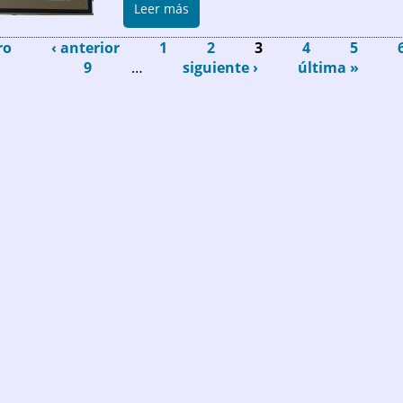
sobre Celebramos nuestra Cena Pr
Leer más
ro
‹ anterior
1
2
3
4
5
9
…
siguiente ›
última »