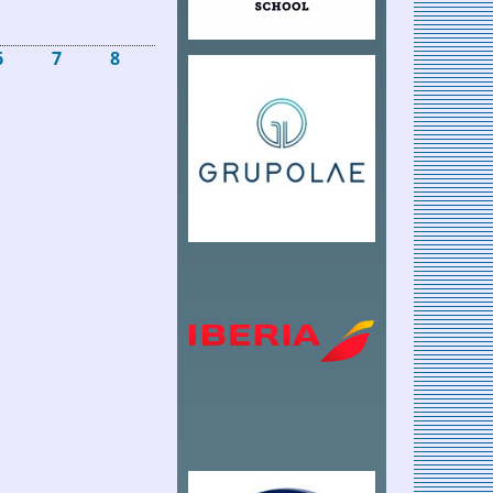
enavideña 2023
6
7
8