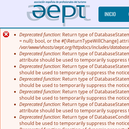
Pasar al contenido principal
INICIO
Deprecated function
: Return type of DatabaseState
Mensaje de error
= null): bool, or the #[\ReturnTypeWillChange] att
/var/www/vhosts/aept.org/httpdocs/includes/database
Deprecated function
: Return type of DatabaseStatem
attribute should be used to temporarily suppress 
Deprecated function
: Return type of DatabaseStatem
should be used to temporarily suppress the notic
Deprecated function
: Return type of DatabaseStatem
should be used to temporarily suppress the notic
Deprecated function
: Return type of DatabaseStateme
should be used to temporarily suppress the notic
Deprecated function
: Return type of DatabaseStatem
attribute should be used to temporarily suppress 
Deprecated function
: Return type of DatabaseCondit
should be used to temporarily suppress the notic