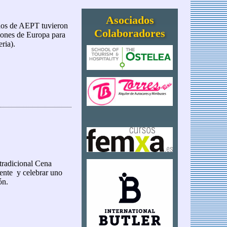
Asociados
ados de AEPT tuvieron
Colaboradores
ciones de Europa para
ria).
 Iberia en La Muñoza
 tradicional Cena
ente y celebrar uno
ón.