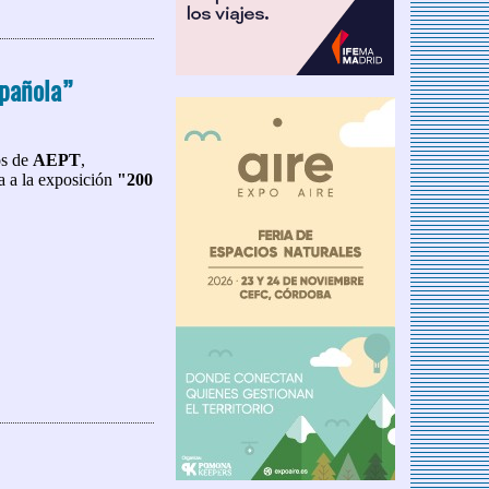
 de Primavera 2024
spañola”
os de
AEPT
,
da a la exposición
"200
“200 años de historia de la Policía española”