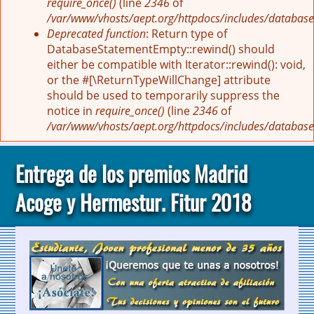
require_once()
(line
2346
of
/var/www/vhosts/aept.org/httpdocs/includes/database
Deprecated function
: Return type of
DatabaseStatementEmpty::rewind() should
either be compatible with Iterator::rewind(): void,
or the #[\ReturnTypeWillChange] attribute
should be used to temporarily suppress the
notice in
require_once()
(line
2346
of
/var/www/vhosts/aept.org/httpdocs/includes/database
Entrega de los premios Madrid
Acoge y Hermestur. Fitur 2018