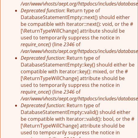
/var/www/vhosts/aept.org/httpdocs/includes/database
Deprecated function
: Return type of
DatabaseStatementEmpty::next() should either
be compatible with Iterator::next(): void, or the #
[\ReturnTypeWillChange] attribute should be
used to temporarily suppress the notice in
require_once()
(line
2346
of
/var/www/vhosts/aept.org/httpdocs/includes/database
Deprecated function
: Return type of
DatabaseStatementEmpty::key() should either be
compatible with Iterator::key(): mixed, or the #
[\ReturnTypeWillChange] attribute should be
used to temporarily suppress the notice in
require_once()
(line
2346
of
/var/www/vhosts/aept.org/httpdocs/includes/database
Deprecated function
: Return type of
DatabaseStatementEmpty::valid() should either
be compatible with Iterator::valid(): bool, or the #
[\ReturnTypeWillChange] attribute should be
used to temporarily suppress the notice in