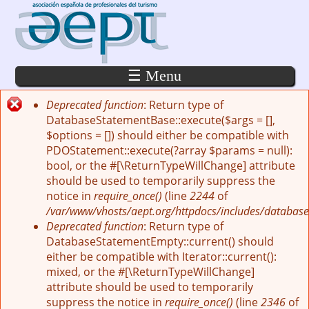
Pasar al contenido principal
☰ Menu
Deprecated function
: Return type of
Mensaje de error
DatabaseStatementBase::execute($args = [],
$options = []) should either be compatible with
PDOStatement::execute(?array $params = null):
bool, or the #[\ReturnTypeWillChange] attribute
should be used to temporarily suppress the
notice in
require_once()
(line
2244
of
/var/www/vhosts/aept.org/httpdocs/includes/database
Deprecated function
: Return type of
DatabaseStatementEmpty::current() should
either be compatible with Iterator::current():
mixed, or the #[\ReturnTypeWillChange]
attribute should be used to temporarily
suppress the notice in
require_once()
(line
2346
of