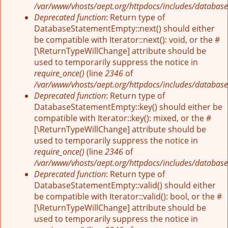
/var/www/vhosts/aept.org/httpdocs/includes/database
Deprecated function
: Return type of
DatabaseStatementEmpty::next() should either
be compatible with Iterator::next(): void, or the #
[\ReturnTypeWillChange] attribute should be
used to temporarily suppress the notice in
require_once()
(line
2346
of
/var/www/vhosts/aept.org/httpdocs/includes/database
Deprecated function
: Return type of
DatabaseStatementEmpty::key() should either be
compatible with Iterator::key(): mixed, or the #
[\ReturnTypeWillChange] attribute should be
used to temporarily suppress the notice in
require_once()
(line
2346
of
/var/www/vhosts/aept.org/httpdocs/includes/database
Deprecated function
: Return type of
DatabaseStatementEmpty::valid() should either
be compatible with Iterator::valid(): bool, or the #
[\ReturnTypeWillChange] attribute should be
used to temporarily suppress the notice in