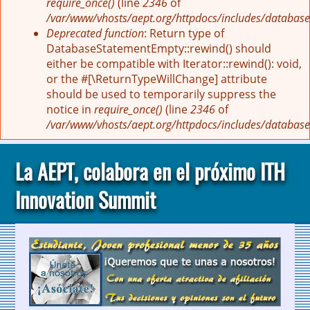
require_once()
(line
2346
of
/var/www/vhosts/aept.org/httpdocs/includes/database
Deprecated function
: Return type of
DatabaseStatementEmpty::rewind() should
either be compatible with Iterator::rewind(): void,
or the #[\ReturnTypeWillChange] attribute
should be used to temporarily suppress the
notice in
require_once()
(line
2346
of
/var/www/vhosts/aept.org/httpdocs/includes/database
La AEPT, colabora en el próximo ITH
Innovation Summit