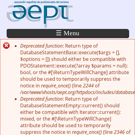
Pasar al contenido principal
☰ Menu
Deprecated function
: Return type of
Mensaje de error
DatabaseStatementBase::execute($args = [],
$options = []) should either be compatible with
PDOStatement::execute(?array $params = null):
bool, or the #[\ReturnTypeWillChange] attribute
should be used to temporarily suppress the
notice in
require_once()
(line
2244
of
/var/www/vhosts/aept.org/httpdocs/includes/database
Deprecated function
: Return type of
DatabaseStatementEmpty::current() should
either be compatible with Iterator::current():
mixed, or the #[\ReturnTypeWillChange]
attribute should be used to temporarily
suppress the notice in
require_once()
(line
2346
of