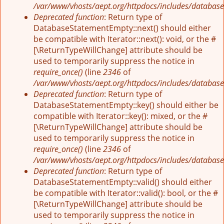
/var/www/vhosts/aept.org/httpdocs/includes/database
Deprecated function
: Return type of
DatabaseStatementEmpty::next() should either
be compatible with Iterator::next(): void, or the #
[\ReturnTypeWillChange] attribute should be
used to temporarily suppress the notice in
require_once()
(line
2346
of
/var/www/vhosts/aept.org/httpdocs/includes/database
Deprecated function
: Return type of
DatabaseStatementEmpty::key() should either be
compatible with Iterator::key(): mixed, or the #
[\ReturnTypeWillChange] attribute should be
used to temporarily suppress the notice in
require_once()
(line
2346
of
/var/www/vhosts/aept.org/httpdocs/includes/database
Deprecated function
: Return type of
DatabaseStatementEmpty::valid() should either
be compatible with Iterator::valid(): bool, or the #
[\ReturnTypeWillChange] attribute should be
used to temporarily suppress the notice in