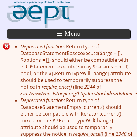
Pasar al contenido principal
☰ Menu
Deprecated function
: Return type of
Mensaje de error
DatabaseStatementBase::execute($args = [],
$options = []) should either be compatible with
PDOStatement::execute(?array $params = null):
bool, or the #[\ReturnTypeWillChange] attribute
should be used to temporarily suppress the
notice in
require_once()
(line
2244
of
/var/www/vhosts/aept.org/httpdocs/includes/database
Deprecated function
: Return type of
DatabaseStatementEmpty::current() should
either be compatible with Iterator::current():
mixed, or the #[\ReturnTypeWillChange]
attribute should be used to temporarily
suppress the notice in
require_once()
(line
2346
of