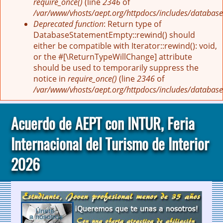
require_once()
(line
2346
of
/var/www/vhosts/aept.org/httpdocs/includes/database
Deprecated function
: Return type of
DatabaseStatementEmpty::rewind() should
either be compatible with Iterator::rewind(): void,
or the #[\ReturnTypeWillChange] attribute
should be used to temporarily suppress the
notice in
require_once()
(line
2346
of
/var/www/vhosts/aept.org/httpdocs/includes/database
Acuerdo de AEPT con INTUR, Feria
Internacional del Turismo de Interior
2026