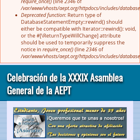
require_once()
(line
2346
of
/var/www/vhosts/aept.org/httpdocs/includes/database
Deprecated function
: Return type of
DatabaseStatementEmpty::rewind() should
either be compatible with Iterator::rewind(): void,
or the #[\ReturnTypeWillChange] attribute
should be used to temporarily suppress the
notice in
require_once()
(line
2346
of
/var/www/vhosts/aept.org/httpdocs/includes/database
Celebración de la XXXIX Asamblea
General de la AEPT