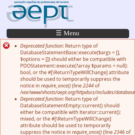
Pasar al contenido principal
☰ Menu
Deprecated function
: Return type of
Mensaje de error
DatabaseStatementBase::execute($args = [],
$options = []) should either be compatible with
PDOStatement::execute(?array $params = null):
bool, or the #[\ReturnTypeWillChange] attribute
should be used to temporarily suppress the
notice in
require_once()
(line
2244
of
/var/www/vhosts/aept.org/httpdocs/includes/database
Deprecated function
: Return type of
DatabaseStatementEmpty::current() should
either be compatible with Iterator::current():
mixed, or the #[\ReturnTypeWillChange]
attribute should be used to temporarily
suppress the notice in
require_once()
(line
2346
of