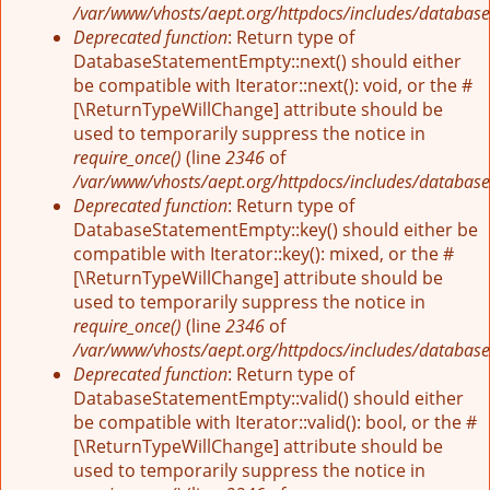
/var/www/vhosts/aept.org/httpdocs/includes/database
Deprecated function
: Return type of
DatabaseStatementEmpty::next() should either
be compatible with Iterator::next(): void, or the #
[\ReturnTypeWillChange] attribute should be
used to temporarily suppress the notice in
require_once()
(line
2346
of
/var/www/vhosts/aept.org/httpdocs/includes/database
Deprecated function
: Return type of
DatabaseStatementEmpty::key() should either be
compatible with Iterator::key(): mixed, or the #
[\ReturnTypeWillChange] attribute should be
used to temporarily suppress the notice in
require_once()
(line
2346
of
/var/www/vhosts/aept.org/httpdocs/includes/database
Deprecated function
: Return type of
DatabaseStatementEmpty::valid() should either
be compatible with Iterator::valid(): bool, or the #
[\ReturnTypeWillChange] attribute should be
used to temporarily suppress the notice in